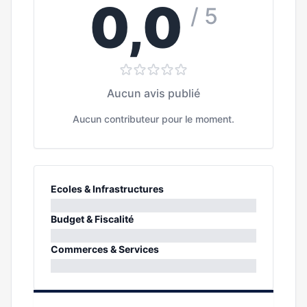
0,0
/ 5
Aucun avis publié
Aucun contributeur pour le moment.
Ecoles & Infrastructures
0%
Budget & Fiscalité
0%
Commerces & Services
0%