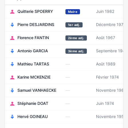
Quitterie SPOERRY
Juin 1982
Maire
Pierre DESJARDINS
Décembre 1978
1er adj.
Florence FANTIN
Août 1967
2ème adj.
Antonio GARCIA
Septembre 1946
3ème adj.
—
Mathieu TARTAS
Août 1989
—
Karine MCKENZIE
Février 1974
—
Samuel VANHAECKE
Novembre 1983
—
Stéphanie DOAT
Juin 1974
—
Hervé GOINEAU
Novembre 1955