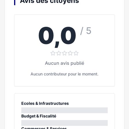
Avis des citoyens
0,0
/ 5
Aucun avis publié
Aucun contributeur pour le moment.
Ecoles & Infrastructures
0%
Budget & Fiscalité
0%
Commerces & Services