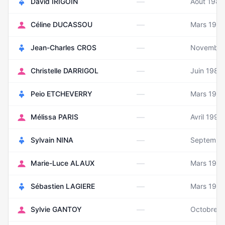
—
David IRIGOIN
Août 1983
—
Céline DUCASSOU
Mars 1979
—
Jean-Charles CROS
Novembre
—
Christelle DARRIGOL
Juin 1981
—
Peio ETCHEVERRY
Mars 1973
—
Mélissa PARIS
Avril 1998
—
Sylvain NINA
Septembr
—
Marie-Luce ALAUX
Mars 1987
—
Sébastien LAGIERE
Mars 198
—
Sylvie GANTOY
Octobre 1