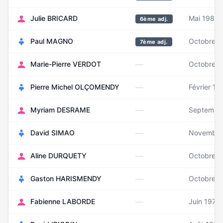
Julie BRICARD
Mai 1981
6ème adj.
Paul MAGNO
Octobre 1
7ème adj.
—
Marie-Pierre VERDOT
Octobre 1
—
Pierre Michel OLÇOMENDY
Février 19
—
Myriam DESRAME
Septembr
—
David SIMAO
Novembre
—
Aline DURQUETY
Octobre 1
—
Gaston HARISMENDY
Octobre 1
—
Fabienne LABORDE
Juin 1973