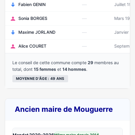
—
Fabien GENIN
Juillet 19
—
Sonia BORGES
Mars 198
—
Maxime JORLAND
Janvier 1
—
Alice COURET
Septembr
Le conseil de cette commune compte
29
membres au
total, dont
15 femmes
et
14 hommes
.
MOYENNE D'ÂGE : 49 ANS
Ancien maire de Mouguerre
Mandat 2020–2026
Même maire depuis 2014