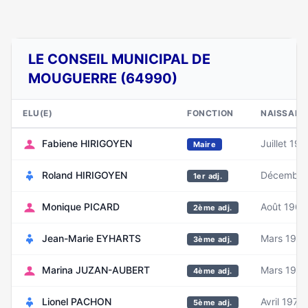
LE CONSEIL MUNICIPAL DE
MOUGUERRE (64990)
ELU(E)
FONCTION
NAISSANC
Fabiene HIRIGOYEN
Juillet 19
Maire
Roland HIRIGOYEN
Décembre
1er adj.
Monique PICARD
Août 1961
2ème adj.
Jean-Marie EYHARTS
Mars 196
3ème adj.
Marina JUZAN-AUBERT
Mars 199
4ème adj.
Lionel PACHON
Avril 1978
5ème adj.