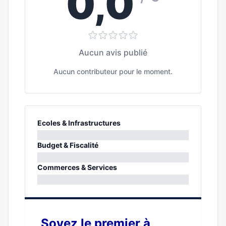
0,0
Aucun avis publié
Aucun contributeur pour le moment.
Ecoles & Infrastructures
0%
Budget & Fiscalité
0%
Commerces & Services
0%
Soyez le premier à