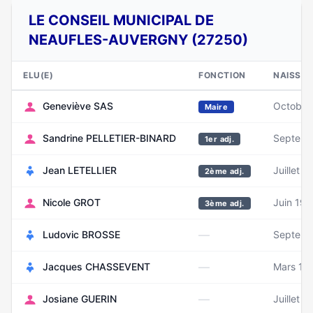
LE CONSEIL MUNICIPAL DE
NEAUFLES-AUVERGNY (27250)
ELU(E)
FONCTION
NAISSA
Geneviève SAS
Octobre
Maire
Sandrine PELLETIER-BINARD
Septemb
1er adj.
Jean LETELLIER
Juillet 1
2ème adj.
Nicole GROT
Juin 19
3ème adj.
—
Ludovic BROSSE
Septemb
—
Jacques CHASSEVENT
Mars 19
—
Josiane GUERIN
Juillet 1