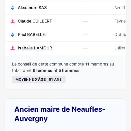
—
Alexandre SAS
Avril 19
—
Claude GUILBERT
Février 
—
Paul RABELLE
Octobre
—
Isabelle LAMOUR
Juillet 1
Le conseil de cette commune compte
11
membres au
total, dont
6 femmes
et
5 hommes
.
MOYENNE D'ÂGE : 61 ANS
Ancien maire de Neaufles-
Auvergny