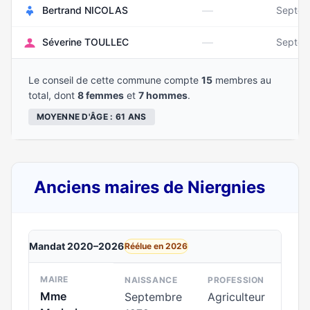
—
Bertrand NICOLAS
Septem
—
Séverine TOULLEC
Septem
Le conseil de cette commune compte
15
membres au
total, dont
8 femmes
et
7 hommes
.
MOYENNE D'ÂGE : 61 ANS
Anciens maires de Niergnies
Mandat 2020–2026
Réélue en 2026
MAIRE
NAISSANCE
PROFESSION
Mme
Septembre
Agriculteur