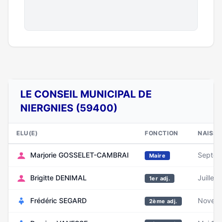
LE CONSEIL MUNICIPAL DE
NIERGNIES (59400)
ELU(E)
FONCTION
NAISS
Marjorie GOSSELET-CAMBRAI
Septem
Maire
Brigitte DENIMAL
Juillet
1er adj.
Frédéric SEGARD
Novem
2ème adj.