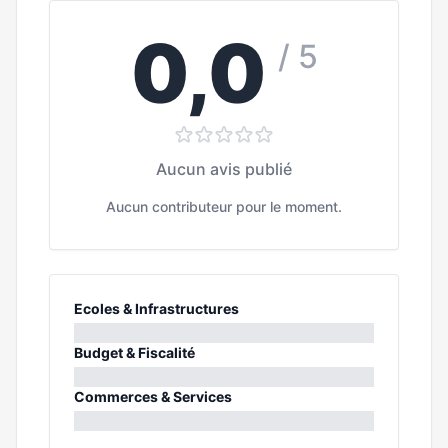
0,0
/ 5
Aucun avis publié
Aucun contributeur pour le moment.
Ecoles & Infrastructures
0%
Budget & Fiscalité
0%
Commerces & Services
0%