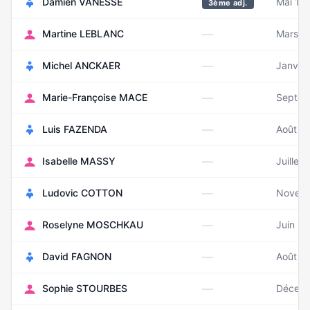
Damien VANESSE
Mai 19
3ème adj.
—
Martine LEBLANC
Mars 1
—
Michel ANCKAER
Janvier
—
Marie-Françoise MACE
Septem
—
Luis FAZENDA
Août 1
—
Isabelle MASSY
Juillet
—
Ludovic COTTON
Novem
—
Roselyne MOSCHKAU
Juin 1
—
David FAGNON
Août 1
—
Sophie STOURBES
Décemb