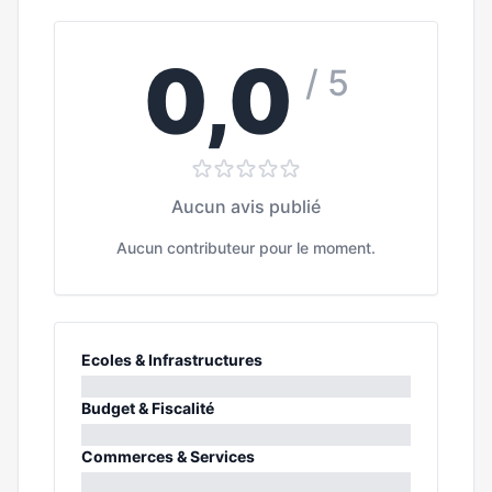
0,0
/ 5
Aucun avis publié
Aucun contributeur pour le moment.
Ecoles & Infrastructures
0%
Budget & Fiscalité
0%
Commerces & Services