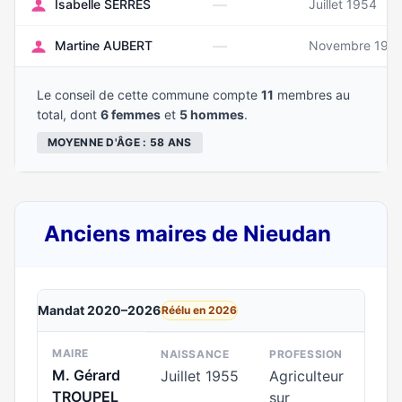
—
Isabelle SERRES
Juillet 1954
—
Martine AUBERT
Novembre 196
Le conseil de cette commune compte
11
membres au
total, dont
6 femmes
et
5 hommes
.
MOYENNE D'ÂGE : 58 ANS
Anciens maires de Nieudan
Mandat 2020–2026
Réélu en 2026
MAIRE
NAISSANCE
PROFESSION
M. Gérard
Juillet 1955
Agriculteur
TROUPEL
sur