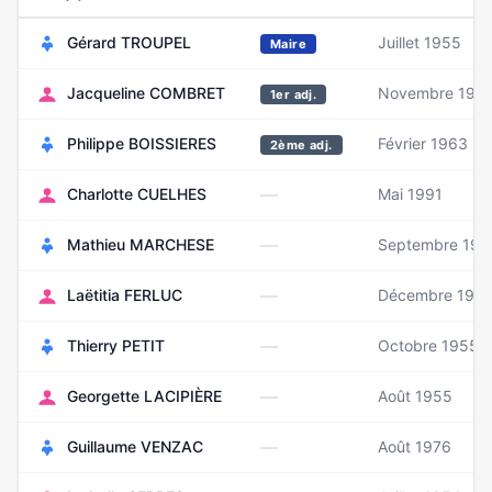
Gérard TROUPEL
Juillet 1955
Maire
Jacqueline COMBRET
Novembre 196
1er adj.
Philippe BOISSIERES
Février 1963
2ème adj.
—
Charlotte CUELHES
Mai 1991
—
Mathieu MARCHESE
Septembre 197
—
Laëtitia FERLUC
Décembre 198
—
Thierry PETIT
Octobre 1955
—
Georgette LACIPIÈRE
Août 1955
—
Guillaume VENZAC
Août 1976