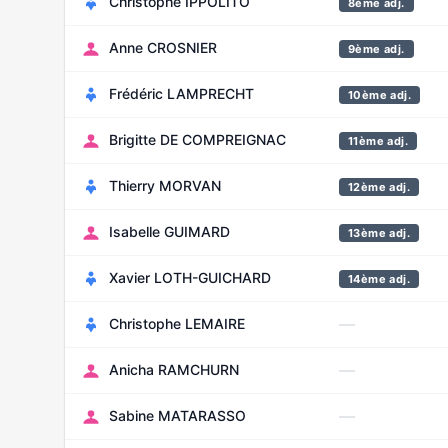
Christophe IPPOLITO
8ème adj.
Anne CROSNIER
9ème adj.
Frédéric LAMPRECHT
10ème adj.
Brigitte DE COMPREIGNAC
11ème adj.
Thierry MORVAN
12ème adj.
Isabelle GUIMARD
13ème adj.
Xavier LOTH-GUICHARD
14ème adj.
—
Christophe LEMAIRE
—
Anicha RAMCHURN
—
Sabine MATARASSO