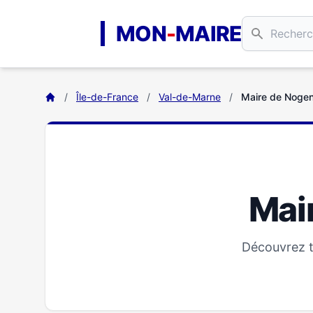
Aller au contenu principal
MON
-
MAIRE
/
Île-de-France
/
Val-de-Marne
/
Maire de Noge
Mai
Découvrez t