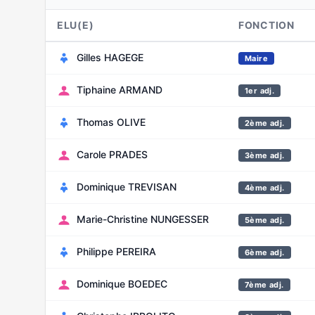
ELU(E)
FONCTION
Gilles HAGEGE
Maire
Tiphaine ARMAND
1er adj.
Thomas OLIVE
2ème adj.
Carole PRADES
3ème adj.
Dominique TREVISAN
4ème adj.
Marie-Christine NUNGESSER
5ème adj.
Philippe PEREIRA
6ème adj.
Dominique BOEDEC
7ème adj.