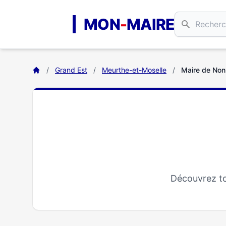
Aller au contenu principal
MON
-
MAIRE
/
Grand Est
/
Meurthe-et-Moselle
/
Maire de Non
Découvrez to