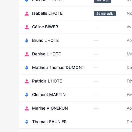
1er adj.
Isabelle L'HOTE
No
2ème adj.
—
Céline BIWER
Av
—
Bruno L'HOTE
Ao
—
Denise L'HOTE
Ma
—
Mathieu Thomas DUMONT
Dé
—
Patricia L'HOTE
Fé
—
Clément MARTIN
Fé
—
Marine VIGNERON
Ao
—
Thomas SAUNIER
Dé