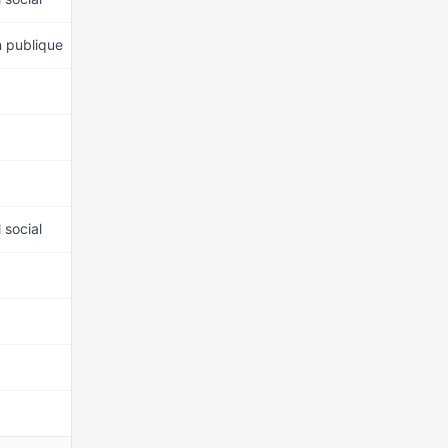
n publique
15 mars 2026
15 mars 2026
15 mars 2026
15 mars 2026
 social
15 mars 2026
15 mars 2026
15 mars 2026
15 mars 2026
15 mars 2026