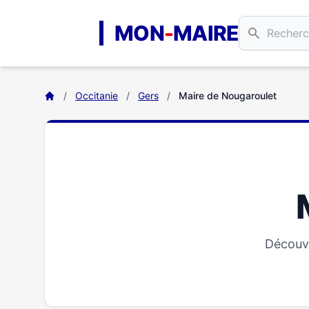
Aller au contenu principal
MON
-
MAIRE
/
Occitanie
/
Gers
/
Maire de Nougaroulet
Découvr