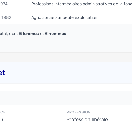
1974
Professions intermédiaires administratives de la fon
et 1982
Agriculteurs sur petite exploitation
tal, dont
5 femmes
et
6 hommes
.
et
NCE
PROFESSION
66
Profession libérale