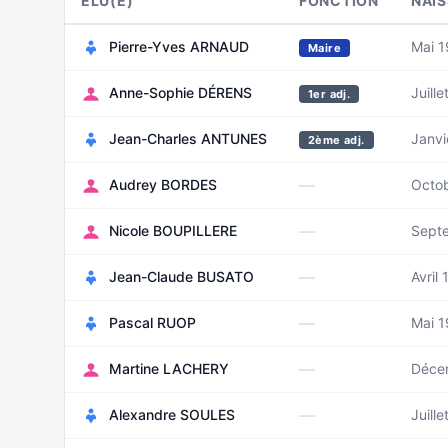
ELU(E)
FONCTION
NAI
Pierre-Yves ARNAUD
Mai 
Maire
Anne-Sophie DÉRENS
Juill
1er adj.
Jean-Charles ANTUNES
Janvi
2ème adj.
—
Audrey BORDES
Octo
—
Nicole BOUPILLERE
Sept
—
Jean-Claude BUSATO
Avril
—
Pascal RUOP
Mai 1
—
Martine LACHERY
Déce
—
Alexandre SOULES
Juill