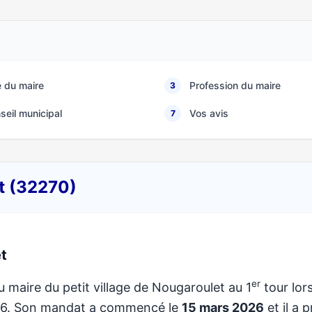
 du maire
Profession du maire
3
seil municipal
Vos avis
7
et (32270)
t
er
u maire du petit village de Nougaroulet au 1
tour lor
026. Son mandat a commencé le
15 mars 2026
et il a p