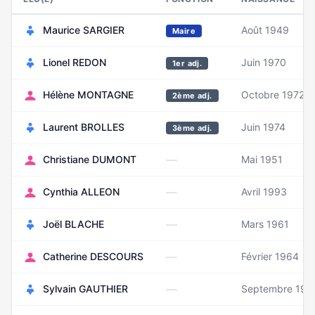
Maurice SARGIER
Août 1949
Maire
Lionel REDON
Juin 1970
1er adj.
Hélène MONTAGNE
Octobre 1972
2ème adj.
Laurent BROLLES
Juin 1974
3ème adj.
—
Christiane DUMONT
Mai 1951
—
Cynthia ALLEON
Avril 1993
—
Joël BLACHE
Mars 1961
—
Catherine DESCOURS
Février 1964
—
Sylvain GAUTHIER
Septembre 198