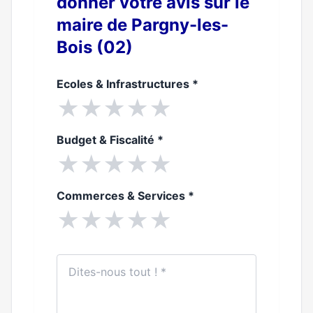
donner votre avis sur le
maire de Pargny-les-
Bois (02)
Ecoles & Infrastructures
*
★
★
★
★
★
Budget & Fiscalité
*
★
★
★
★
★
Commerces & Services
*
★
★
★
★
★