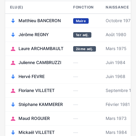
ELU(E)
FONCTION
NAISSANCE
Matthieu BANCERON
Octobre 1972
Maire
Jérôme REGNY
Août 1980
1er adj.
Laure ARCHAMBAULT
Mars 1975
2ème adj.
—
Julienne CAMBRUZZI
Juin 1984
—
Hervé FEVRE
Juin 1968
—
Floriane VILLETET
Septembre 19
—
Stéphane KAMMERER
Février 1981
—
Maud ROGUIER
Mars 1973
—
Mickaël VILLETET
Mars 1984