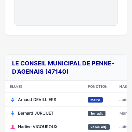
LE CONSEIL MUNICIPAL DE PENNE-
D'AGENAIS (47140)
ELU(E)
FONCTION
NAISS
Arnaud DEVILLIERS
Juin 1
Maire
Bernard JURQUET
Mars 
1er adj.
Nadine VIGOUROUX
Juin 1
2ème adj.