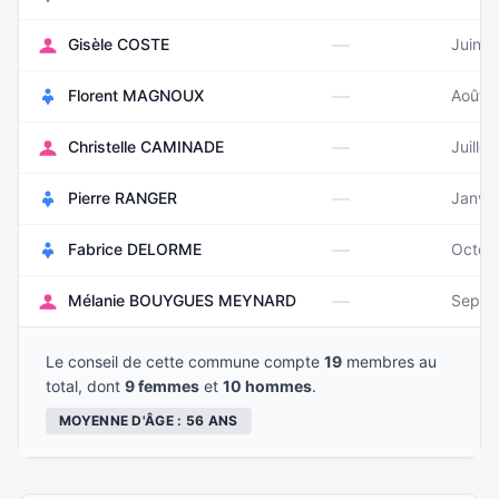
—
Gisèle COSTE
Juin 
—
Florent MAGNOUX
Août 
—
Christelle CAMINADE
Juille
—
Pierre RANGER
Janvie
—
Fabrice DELORME
Octob
—
Mélanie BOUYGUES MEYNARD
Septe
Le conseil de cette commune compte
19
membres au
total, dont
9 femmes
et
10 hommes
.
MOYENNE D'ÂGE : 56 ANS