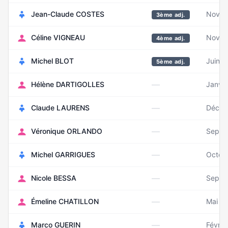
Jean-Claude COSTES
Novem
3ème adj.
Céline VIGNEAU
Novem
4ème adj.
Michel BLOT
Juin 
5ème adj.
—
Hélène DARTIGOLLES
Janvie
—
Claude LAURENS
Décem
—
Véronique ORLANDO
Septe
—
Michel GARRIGUES
Octob
—
Nicole BESSA
Septe
—
Émeline CHATILLON
Mai 1
—
Marco GUERIN
Févrie