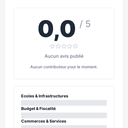
0,0
/ 5
Aucun avis publié
Aucun contributeur pour le moment.
Ecoles & Infrastructures
0%
Budget & Fiscalité
0%
Commerces & Services