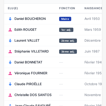
ELU(E)
FONCTION
NAISSANCE
Daniel BOUCHERON
Avril 1950
Maire
Edith ROUGET
Mars 1959
1er adj.
Laurent VALLET
Décembre 19
2ème adj.
Stéphanie VILLETARD
Juin 1987
3ème adj.
—
Daniel BONNETAT
Février 1946
—
Véronique FOURNIER
Février 1956
—
Claude PIROËLLE
Octobre 195
—
Christelle DOS SANTOS
Novembre 19
—
Jean-Claude SAVOURÉ
Février 1963