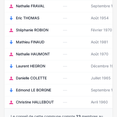
—
Nathalie FRAVAL
Septembre 19
—
Eric THOMAS
Août 1954
—
Stéphanie ROBION
Février 1970
—
Mathieu FINAUD
Août 1981
—
Nathalie HAUMONT
Août 1970
—
Laurent HEGRON
Décembre 197
—
Danielle COLETTE
Juillet 1965
—
Edmond LE BORGNE
Septembre 19
—
Christine HALLEBOUT
Avril 1960
Le conseil de cette commune compte
23
membres au