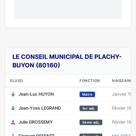
LE CONSEIL MUNICIPAL DE PLACHY-
BUYON (80160)
ELU(E)
FONCTION
NAISSANCE
Jean-Luc HUYON
Janvier 195
Maire
Jean-Yves LEGRAND
Février 197
1er adj.
Julie GROSSEMY
Février 198
2ème adj.
Clement DEFENTE
Mai 1982