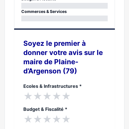
0%
Commerces & Services
0%
Soyez le premier à
donner votre avis sur le
maire de Plaine-
d’Argenson (79)
Ecoles & Infrastructures
*
★
★
★
★
★
Budget & Fiscalité
*
★
★
★
★
★