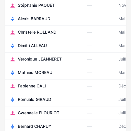
—
Stéphanie PAQUET
Novem
—
Alexis BARRAUD
Mai 1
—
Christelle ROLLAND
Mai 1
—
Dimitri ALLEAU
Mars 
—
Veronique JEANNERET
Juille
—
Mathieu MOREAU
Mai 1
—
Fabienne CALI
Décem
—
Romuald GIRAUD
Juille
—
Gwenaelle FLOURIOT
Juille
—
Bernard CHAPUY
Décem