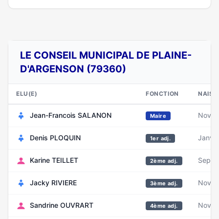
LE CONSEIL MUNICIPAL DE PLAINE-
D'ARGENSON (79360)
ELU(E)
FONCTION
NAISS
Jean-Francois SALANON
Novem
Maire
Denis PLOQUIN
Janvie
1er adj.
Karine TEILLET
Septe
2ème adj.
Jacky RIVIERE
Novem
3ème adj.
Sandrine OUVRART
Novem
4ème adj.