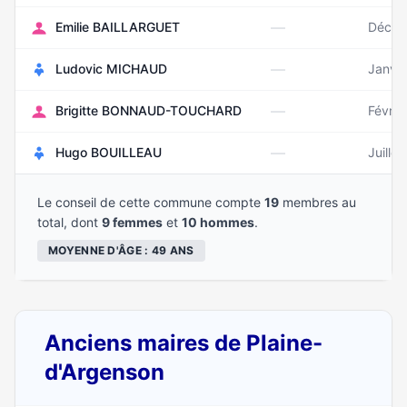
—
Emilie BAILLARGUET
Décem
—
Ludovic MICHAUD
Janvie
—
Brigitte BONNAUD-TOUCHARD
Févrie
—
Hugo BOUILLEAU
Juille
Le conseil de cette commune compte
19
membres au
total, dont
9 femmes
et
10 hommes
.
MOYENNE D'ÂGE : 49 ANS
Anciens maires de Plaine-
d'Argenson