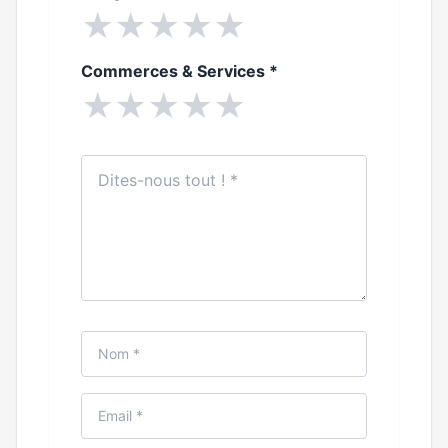
★
★
★
★
★
Commerces & Services
*
★
★
★
★
★