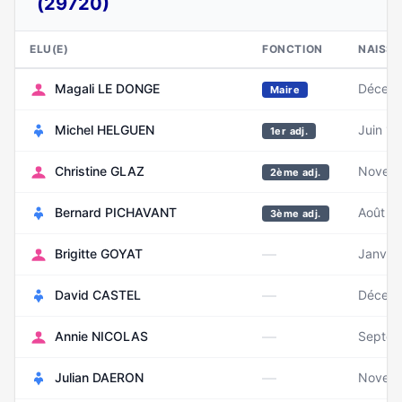
(29720)
ELU(E)
FONCTION
NAISS
Magali LE DONGE
Décemb
Maire
Michel HELGUEN
Juin 19
1er adj.
Christine GLAZ
Novemb
2ème adj.
Bernard PICHAVANT
Août 1
3ème adj.
—
Brigitte GOYAT
Janvie
—
David CASTEL
Décemb
—
Annie NICOLAS
Septem
—
Julian DAERON
Novemb