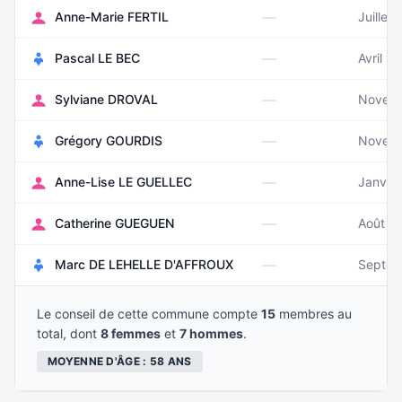
—
Anne-Marie FERTIL
Juillet
—
Pascal LE BEC
Avril 1
—
Sylviane DROVAL
Novem
—
Grégory GOURDIS
Novemb
—
Anne-Lise LE GUELLEC
Janvie
—
Catherine GUEGUEN
Août 1
—
Marc DE LEHELLE D'AFFROUX
Septem
Le conseil de cette commune compte
15
membres au
total, dont
8 femmes
et
7 hommes
.
MOYENNE D'ÂGE : 58 ANS