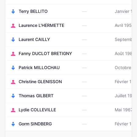
—
Terry BELLITO
Janvier 19
—
Laurence L'HERMETTE
Avril 1958
—
Laurent CAILLY
Septembre
—
Fanny DUCLOT BRETIGNY
Août 1983
—
Patrick MILLOCHAU
Octobre 1
—
Christine GLENISSON
Février 19
—
Thomas GILBERT
Juillet 198
—
Lydie COLLEVILLE
Mai 1967
—
Gorm SINDBERG
Février 19