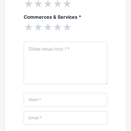
★
★
★
★
★
Commerces & Services
*
★
★
★
★
★