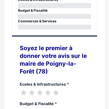
0%
Budget & Fiscalité
0%
Commerces & Services
0%
Soyez le premier à
donner votre avis sur le
maire de Poigny-la-
Forêt (78)
Ecoles & Infrastructures
*
★
★
★
★
★
Budget & Fiscalité
*