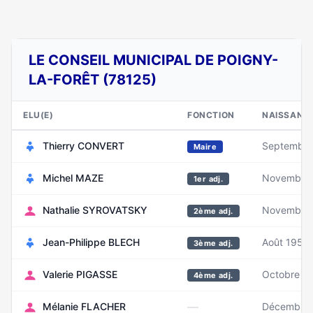
LE CONSEIL MUNICIPAL DE POIGNY-
LA-FORÊT (78125)
ELU(E)
FONCTION
NAISSANC
Thierry CONVERT
Septembre
Maire
Michel MAZE
Novembre
1er adj.
Nathalie SYROVATSKY
Novembre
2ème adj.
Jean-Philippe BLECH
Août 1954
3ème adj.
Valerie PIGASSE
Octobre 1
4ème adj.
—
Mélanie FLACHER
Décembre 