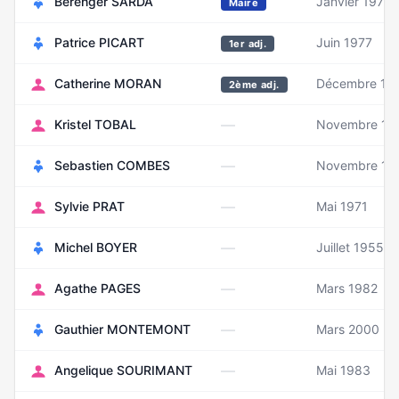
Bérenger SARDA
Janvier 1977
Maire
Patrice PICART
Juin 1977
1er adj.
Catherine MORAN
Décembre 19
2ème adj.
—
Kristel TOBAL
Novembre 19
—
Sebastien COMBES
Novembre 19
—
Sylvie PRAT
Mai 1971
—
Michel BOYER
Juillet 1955
—
Agathe PAGES
Mars 1982
—
Gauthier MONTEMONT
Mars 2000
—
Angelique SOURIMANT
Mai 1983