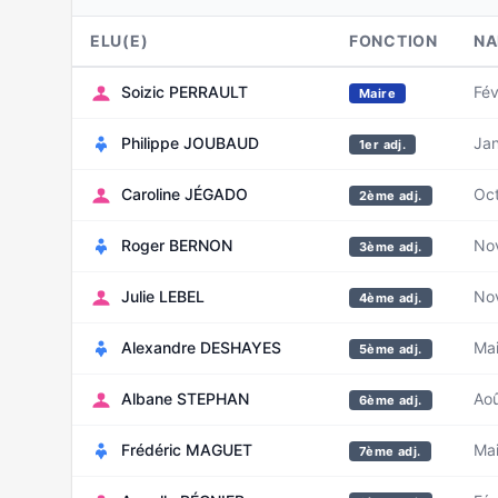
ELU(E)
FONCTION
NA
Soizic PERRAULT
Fév
Maire
Philippe JOUBAUD
Jan
1er adj.
Caroline JÉGADO
Oc
2ème adj.
Roger BERNON
No
3ème adj.
Julie LEBEL
No
4ème adj.
Alexandre DESHAYES
Ma
5ème adj.
Albane STEPHAN
Aoû
6ème adj.
Frédéric MAGUET
Ma
7ème adj.