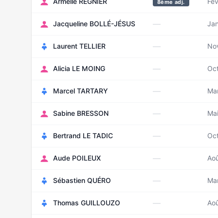
Armelle RÉGNIER
Fév
8ème adj.
—
Jacqueline BOLLÉ-JÉSUS
Jan
—
Laurent TELLIER
No
—
Alicia LE MOING
Oc
—
Marcel TARTARY
Ma
—
Sabine BRESSON
Ma
—
Bertrand LE TADIC
Oc
—
Aude POILEUX
Ao
—
Sébastien QUÉRO
Ma
—
Thomas GUILLOUZO
Ao