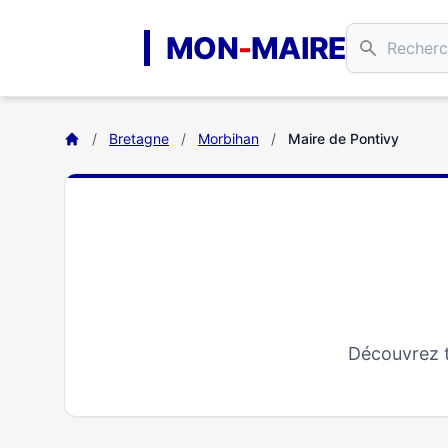
Aller au contenu principal
MON
-
MAIRE
/
Bretagne
/
Morbihan
/
Maire de Pontivy
Découvrez t