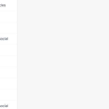
cles
15 mars 2026
15 mars 2026
15 mars 2026
social
15 mars 2026
15 mars 2026
15 mars 2026
15 mars 2026
15 mars 2026
15 mars 2026
social
15 mars 2026