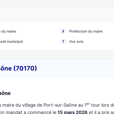
 du maire
Profession du maire
3
seil municipal
Vos avis
7
Saône (70170)
aône
er
u maire du village de Port-sur-Saône au 1
tour lors d
 Son mandat a commencé le
15 mars 2026
et il a pris 