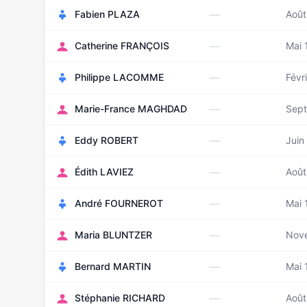
—
Fabien PLAZA
Août
—
Catherine FRANÇOIS
Mai 
—
Philippe LACOMME
Févr
—
Marie-France MAGHDAD
Sep
—
Eddy ROBERT
Juin
—
Édith LAVIEZ
Août
—
André FOURNEROT
Mai 
—
Maria BLUNTZER
Nov
—
Bernard MARTIN
Mai 
—
Stéphanie RICHARD
Août