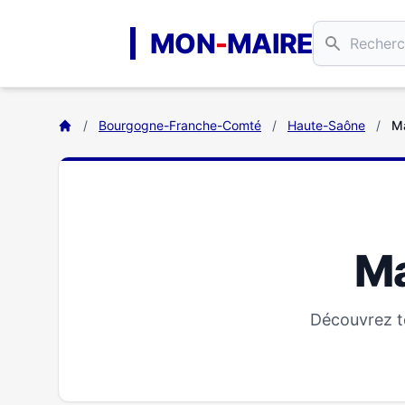
Aller au contenu principal
MON
-
MAIRE
/
Bourgogne-Franche-Comté
/
Haute-Saône
/
Ma
Ma
Découvrez to