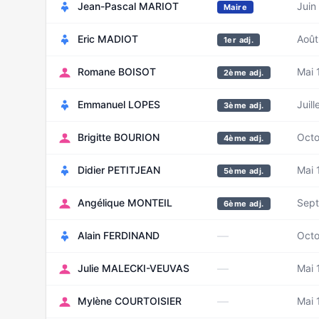
Jean-Pascal MARIOT
Juin
Maire
Eric MADIOT
Août
1er adj.
Romane BOISOT
Mai 
2ème adj.
Emmanuel LOPES
Juil
3ème adj.
Brigitte BOURION
Octo
4ème adj.
Didier PETITJEAN
Mai 
5ème adj.
Angélique MONTEIL
Sep
6ème adj.
—
Alain FERDINAND
Octo
—
Julie MALECKI-VEUVAS
Mai 
—
Mylène COURTOISIER
Mai 