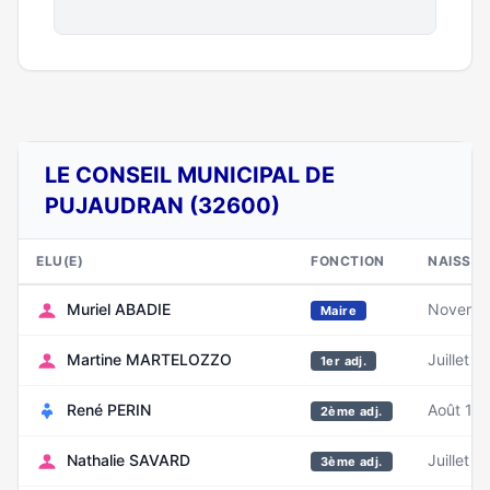
LE CONSEIL MUNICIPAL DE
PUJAUDRAN (32600)
ELU(E)
FONCTION
NAISSA
Muriel ABADIE
Novemb
Maire
Martine MARTELOZZO
Juillet 1
1er adj.
René PERIN
Août 19
2ème adj.
Nathalie SAVARD
Juillet 1
3ème adj.