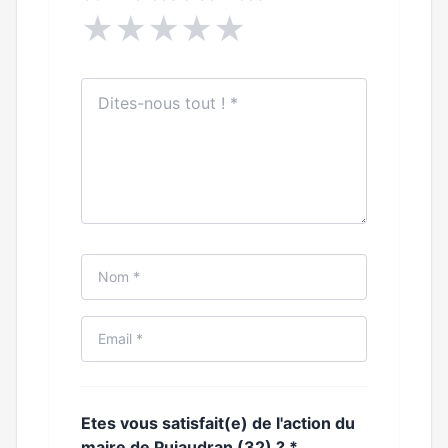
★
★
★
★
★
Etes vous satisfait(e) de l'action du
maire de Pujaudran (32) ?
*