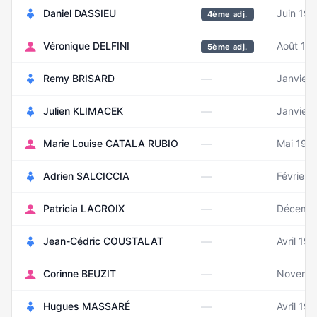
Daniel DASSIEU
Juin 197
4ème adj.
Véronique DELFINI
Août 19
5ème adj.
—
Remy BRISARD
Janvier
—
Julien KLIMACEK
Janvier 
—
Marie Louise CATALA RUBIO
Mai 195
—
Adrien SALCICCIA
Février 
—
Patricia LACROIX
Décemb
—
Jean-Cédric COUSTALAT
Avril 19
—
Corinne BEUZIT
Novemb
—
Hugues MASSARÉ
Avril 19