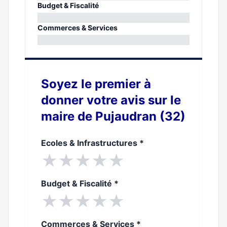
0%
Budget & Fiscalité
0%
Commerces & Services
0%
Soyez le premier à
donner votre avis sur le
maire de Pujaudran (32)
Ecoles & Infrastructures
*
★
★
★
★
★
Budget & Fiscalité
*
★
★
★
★
★
Commerces & Services
*