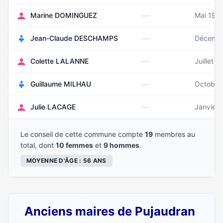
—
Marine DOMINGUEZ
Mai 198
—
Jean-Claude DESCHAMPS
Décemb
—
Colette LALANNE
Juillet 1
—
Guillaume MILHAU
Octobre
—
Julie LACAGE
Janvier
Le conseil de cette commune compte
19
membres au
total, dont
10 femmes
et
9 hommes
.
MOYENNE D'ÂGE : 56 ANS
Anciens maires de Pujaudran