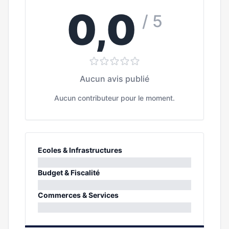
0,0
/ 5
Aucun avis publié
Aucun contributeur pour le moment.
Ecoles & Infrastructures
0%
Budget & Fiscalité
0%
Commerces & Services
0%