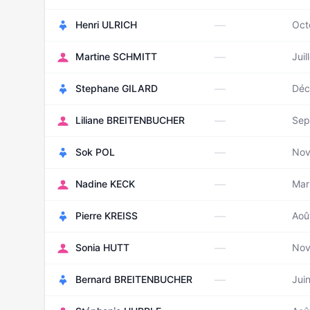
—
Henri ULRICH
Oct
—
Martine SCHMITT
Juil
—
Stephane GILARD
Déc
—
Liliane BREITENBUCHER
Sep
—
Sok POL
Nov
—
Nadine KECK
Mar
—
Pierre KREISS
Aoû
—
Sonia HUTT
Nov
—
Bernard BREITENBUCHER
Jui