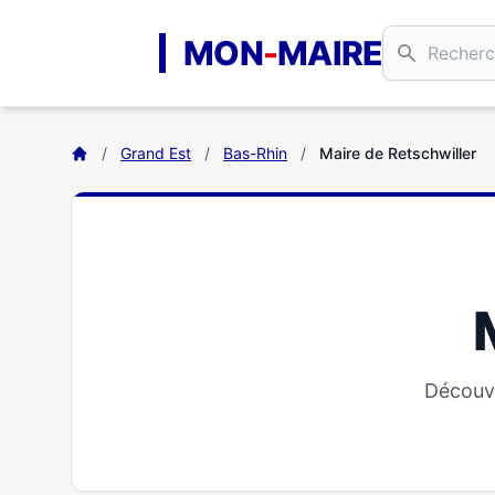
Aller au contenu principal
MON
-
MAIRE
/
Grand Est
/
Bas-Rhin
/
Maire de Retschwiller
Découvr