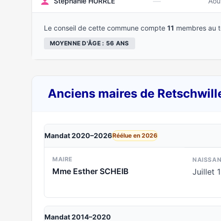
—
Stéphanie HURRLE
Aoû
Le conseil de cette commune compte
11
membres au to
MOYENNE D'ÂGE : 56 ANS
Anciens maires de Retschwill
Mandat 2020–2026
Réélue en 2026
MAIRE
NAISSA
Mme Esther SCHEIB
Juillet 
Mandat 2014–2020