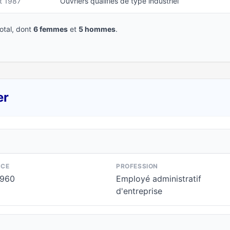
t 1987
Ouvriers qualifiés de type industriel
tal, dont
6 femmes
et
5 hommes
.
er
NCE
PROFESSION
1960
Employé administratif
d'entreprise