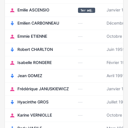
Emilie ASCENSIO
Janvier 19
1er adj.
—
Emilien CARBONNEAU
Décembre 
—
Emmie ETIENNE
Octobre 1
—
Robert CHARLTON
Juin 1959
—
Isabelle RONGERE
Février 196
—
Jean GOMEZ
Avril 1991
—
Frédérique JANUSKIEWICZ
Janvier 19
—
Hyacinthe GROS
Juillet 198
—
Karine VERNIOLLE
Octobre 19