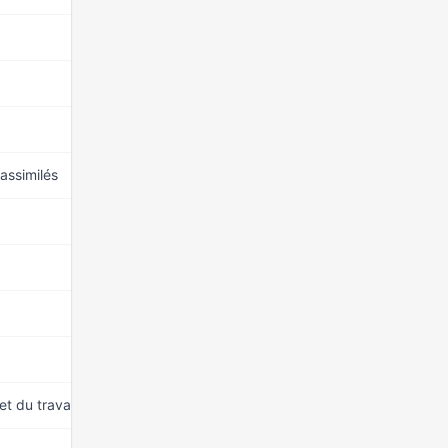
15 mars 2026
15 mars 2026
15 mars 2026
 assimilés
15 mars 2026
15 mars 2026
15 mars 2026
15 mars 2026
15 mars 2026
t du travail social
15 mars 2026