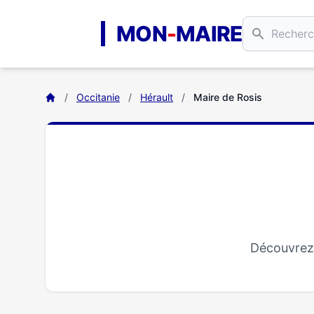
Aller au contenu principal
MON
-
MAIRE
/
Occitanie
/
Hérault
/
Maire de Rosis
Découvrez 