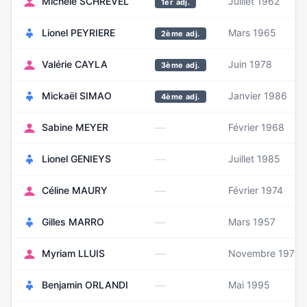
Michèle SCHREVEL
Juillet 1962
1er adj.
Lionel PEYRIERE
Mars 1965
2ème adj.
Valérie CAYLA
Juin 1978
3ème adj.
Mickaël SIMAO
Janvier 1986
4ème adj.
—
Sabine MEYER
Février 1968
—
Lionel GENIEYS
Juillet 1985
—
Céline MAURY
Février 1974
—
Gilles MARRO
Mars 1957
—
Myriam LLUIS
Novembre 1978
—
Benjamin ORLANDI
Mai 1995