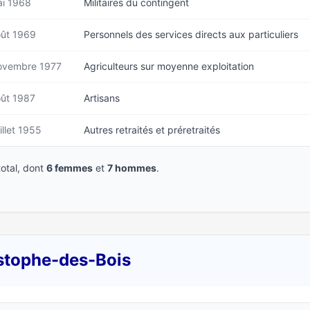
i 1968
Militaires du contingent
ût 1969
Personnels des services directs aux particuliers
ovembre 1977
Agriculteurs sur moyenne exploitation
ût 1987
Artisans
illet 1955
Autres retraités et préretraités
otal, dont
6 femmes
et
7 hommes
.
istophe-des-Bois