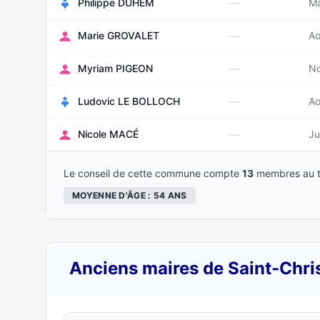
—
Philippe DUHEM
Ma
—
Marie GROVALET
Ao
—
Myriam PIGEON
N
—
Ludovic LE BOLLOCH
Ao
—
Nicole MACÉ
Ju
Le conseil de cette commune compte
13
membres au t
MOYENNE D'ÂGE : 54 ANS
Anciens maires de Saint-Chr