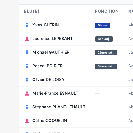
ELU(E)
FONCTION
N
Yves GUÉRIN
Ma
Maire
Laurence LEPESANT
Av
1er adj.
Michaël GAUTHIER
Ja
2ème adj.
Pascal POIRIER
Av
3ème adj.
—
Olivier DE LOISY
Ja
—
Marie-France ESNAULT
Ma
—
Stéphane PLANCHENAULT
Ma
—
Céline COQUELIN
Ao