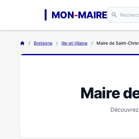
Aller au contenu principal
MON
-
MAIRE
/
Bretagne
/
Ille-et-Vilaine
/
Maire de Saint-Chri
Maire d
Découvrez 