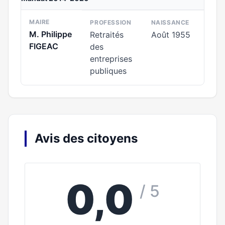
MAIRE
PROFESSION
NAISSANCE
M. Philippe
Retraités
Août 1955
FIGEAC
des
entreprises
publiques
Avis des citoyens
0,0
/ 5