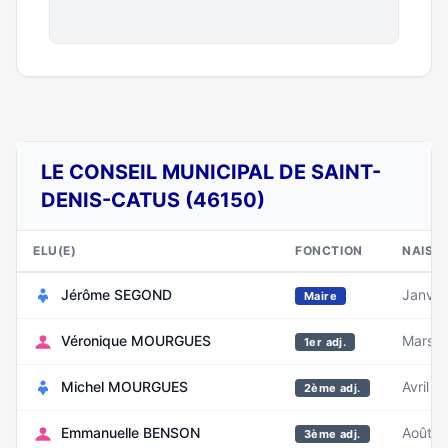
LE CONSEIL MUNICIPAL DE SAINT-
DENIS-CATUS (46150)
ELU(E)
FONCTION
NAISS
Jérôme SEGOND
Janvie
Maire
Véronique MOURGUES
Mars 
1er adj.
Michel MOURGUES
Avril 1
2ème adj.
Emmanuelle BENSON
Août 1
3ème adj.