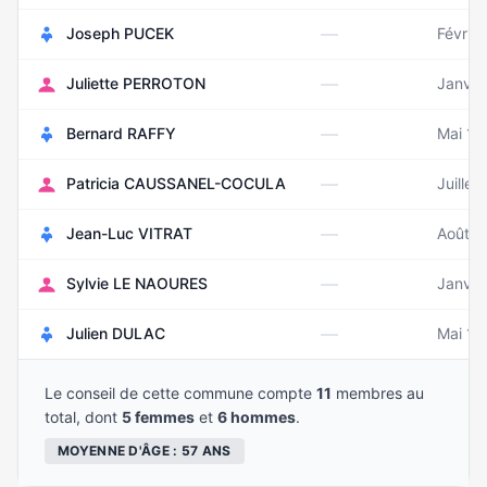
—
Joseph PUCEK
Févrie
—
Juliette PERROTON
Janvie
—
Bernard RAFFY
Mai 19
—
Patricia CAUSSANEL-COCULA
Juillet
—
Jean-Luc VITRAT
Août 1
—
Sylvie LE NAOURES
Janvie
—
Julien DULAC
Mai 19
Le conseil de cette commune compte
11
membres au
total, dont
5 femmes
et
6 hommes
.
MOYENNE D'ÂGE : 57 ANS