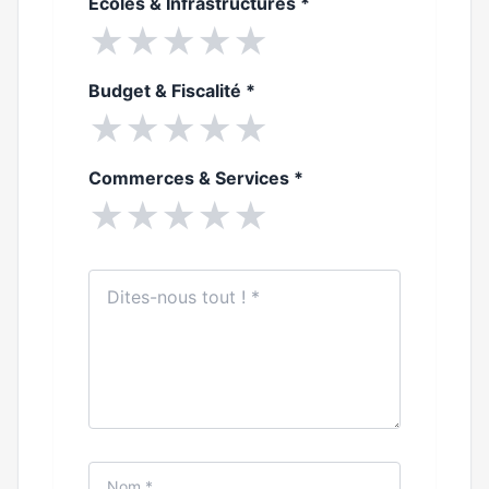
Ecoles & Infrastructures
*
★
★
★
★
★
Budget & Fiscalité
*
★
★
★
★
★
Commerces & Services
*
★
★
★
★
★