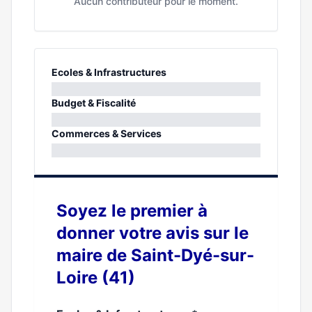
Aucun contributeur pour le moment.
Ecoles & Infrastructures
0%
Budget & Fiscalité
0%
Commerces & Services
0%
Soyez le premier à
donner votre avis sur le
maire de Saint-Dyé-sur-
Loire (41)