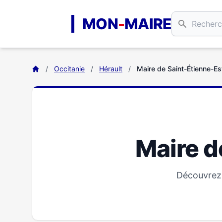
Aller au contenu principal
MON
-
MAIRE
/
Occitanie
/
Hérault
/
Maire de Saint-Étienne-E
Maire d
Découvrez 