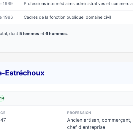
e 1969
Professions intermédiaires administratives et commercia
e 1986
Cadres de la fonction publique, domaine civil
tal, dont
5 femmes
et
6 hommes
.
e-Estréchoux
014
NCE
PROFESSION
947
Ancien artisan, commerçant,
chef d'entreprise