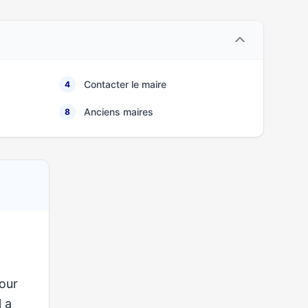
Contacter le maire
4
Anciens maires
8
our
l a