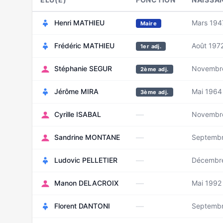
Henri MATHIEU
Mars 194
Maire
Frédéric MATHIEU
Août 197
1er adj.
Stéphanie SEGUR
Novembr
2ème adj.
Jérôme MIRA
Mai 1964
3ème adj.
—
Cyrille ISABAL
Novembr
—
Sandrine MONTANE
Septemb
—
Ludovic PELLETIER
Décembr
—
Manon DELACROIX
Mai 1992
—
Florent DANTONI
Septemb