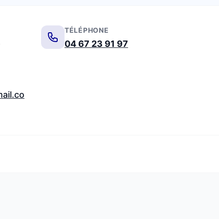
TÉLÉPHONE
-
04 67 23 91 97
ail.co