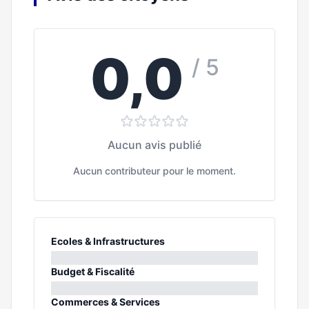
0,0
/ 5
Aucun avis publié
Aucun contributeur pour le moment.
Ecoles & Infrastructures
0%
Budget & Fiscalité
0%
Commerces & Services