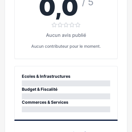
0,0
/ 5
Aucun avis publié
Aucun contributeur pour le moment.
Ecoles & Infrastructures
0%
Budget & Fiscalité
0%
Commerces & Services
0%