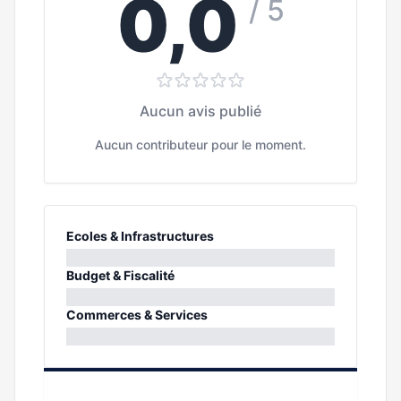
0,0
/ 5
Aucun avis publié
Aucun contributeur pour le moment.
Ecoles & Infrastructures
0%
Budget & Fiscalité
0%
Commerces & Services
0%