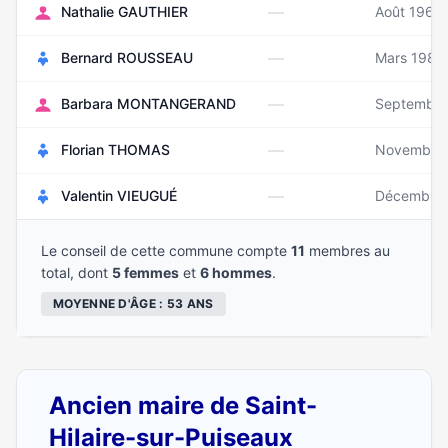
—
Nathalie GAUTHIER
Août 1969
—
Bernard ROUSSEAU
Mars 1988
—
Barbara MONTANGERAND
Septembre
—
Florian THOMAS
Novembre
—
Valentin VIEUGUÉ
Décembre
Le conseil de cette commune compte
11
membres au
total, dont
5 femmes
et
6 hommes
.
MOYENNE D'ÂGE : 53 ANS
Ancien maire de Saint-
Hilaire-sur-Puiseaux