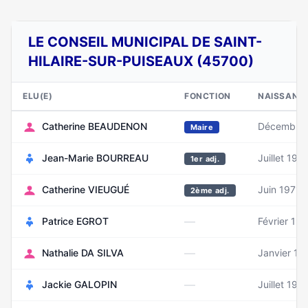
LE CONSEIL MUNICIPAL DE SAINT-
HILAIRE-SUR-PUISEAUX (45700)
ELU(E)
FONCTION
NAISSANC
Catherine BEAUDENON
Décembre 
Maire
Jean-Marie BOURREAU
Juillet 195
1er adj.
Catherine VIEUGUÉ
Juin 1971
2ème adj.
—
Patrice EGROT
Février 19
—
Nathalie DA SILVA
Janvier 19
—
Jackie GALOPIN
Juillet 195