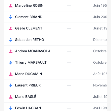
—
Marcelline ROBIN
Juin 1954
—
Clement BRIAND
Juin 2002
—
Gaelle CLEMENT
Juillet 199
—
Sebastien RETHO
Décembre
—
Andrea MOANAVOLA
Octobre 1
—
Thierry MARSAULT
Octobre 1
—
Marie DUCAMIN
Août 1967
—
Laurent PRIEUR
Novembre
—
Marie BASLÉ
Juillet 198
—
Edwin HAGGAN
Avril 1988