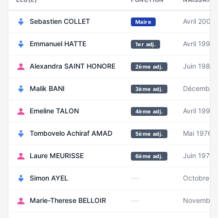
Sebastien COLLET
Avril 2001
Maire
Emmanuel HATTE
Avril 1996
1er adj.
Alexandra SAINT HONORE
Juin 1980
2ème adj.
Malik BANI
Décembre 
3ème adj.
Emeline TALON
Avril 1992
4ème adj.
Tombovelo Achiraf AMAD
Mai 1976
5ème adj.
Laure MEURISSE
Juin 1973
6ème adj.
—
Simon AYEL
Octobre 2
—
Marie-Therese BELLOIR
Novembre