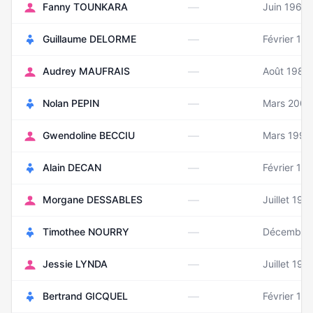
—
Fanny TOUNKARA
Juin 1967
—
Guillaume DELORME
Février 19
—
Audrey MAUFRAIS
Août 1984
—
Nolan PEPIN
Mars 2002
—
Gwendoline BECCIU
Mars 1991
—
Alain DECAN
Février 19
—
Morgane DESSABLES
Juillet 198
—
Timothee NOURRY
Décembre
—
Jessie LYNDA
Juillet 198
—
Bertrand GICQUEL
Février 19