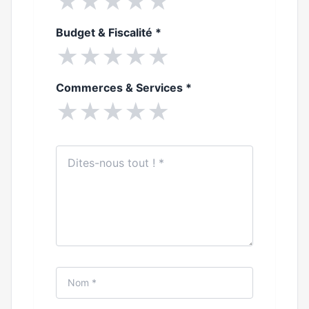
★
★
★
★
★
Budget & Fiscalité
*
★
★
★
★
★
Commerces & Services
*
★
★
★
★
★