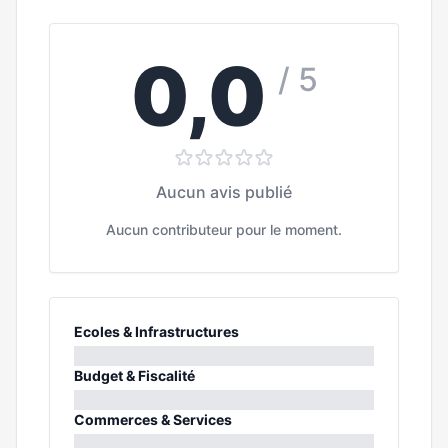
0,0
/ 5
Aucun avis publié
Aucun contributeur pour le moment.
Ecoles & Infrastructures
0%
Budget & Fiscalité
0%
Commerces & Services