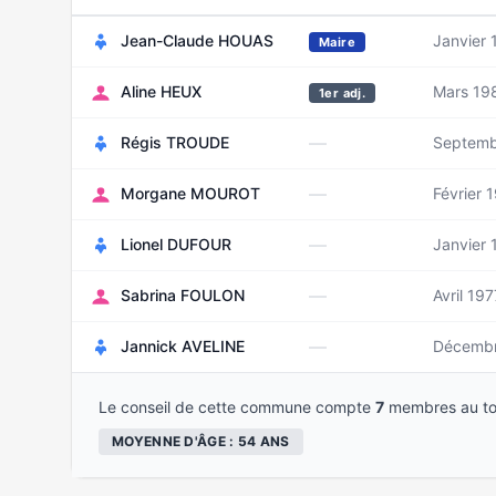
Jean-Claude HOUAS
Janvier 
Maire
Aline HEUX
Mars 19
1er adj.
—
Régis TROUDE
Septemb
—
Morgane MOUROT
Février 
—
Lionel DUFOUR
Janvier 
—
Sabrina FOULON
Avril 197
—
Jannick AVELINE
Décembr
Le conseil de cette commune compte
7
membres au to
MOYENNE D'ÂGE : 54 ANS