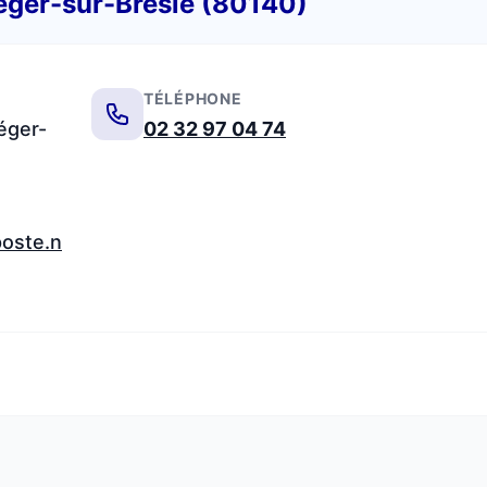
Léger-sur-Bresle (80140)
TÉLÉPHONE
éger-
02 32 97 04 74
poste.n