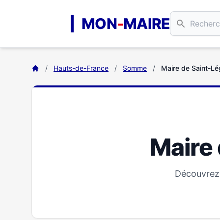
Aller au contenu principal
MON
-
MAIRE
/
Hauts-de-France
/
Somme
/
Maire de Saint-Lé
Maire 
Découvrez 