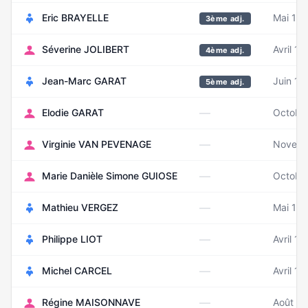
Eric BRAYELLE
Mai 19
3ème adj.
Séverine JOLIBERT
Avril 19
4ème adj.
Jean-Marc GARAT
Juin 19
5ème adj.
—
Elodie GARAT
Octobr
—
Virginie VAN PEVENAGE
Novemb
—
Marie Danièle Simone GUIOSE
Octobr
—
Mathieu VERGEZ
Mai 19
—
Philippe LIOT
Avril 19
—
Michel CARCEL
Avril 1
—
Régine MAISONNAVE
Août 1