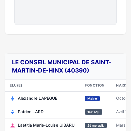
LE CONSEIL MUNICIPAL DE SAINT-
MARTIN-DE-HINX (40390)
ELU(E)
FONCTION
NAISSA
Alexandre LAPEGUE
Octobr
Maire
Patrice LARD
Avril 19
1er adj.
Laetitia Marie-Louise GIBARU
Mars 1
2ème adj.