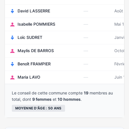
—
David LASSERRE
Août 1
—
Isabelle POMMIERS
Mai 19
—
Loïc SUDRET
Janvier
—
Maylis DE BARROS
Octobr
—
Benoît FRAMPIER
Février
—
Maria LAVO
Juin 19
Le conseil de cette commune compte
19
membres au
total, dont
9 femmes
et
10 hommes
.
MOYENNE D'ÂGE : 50 ANS