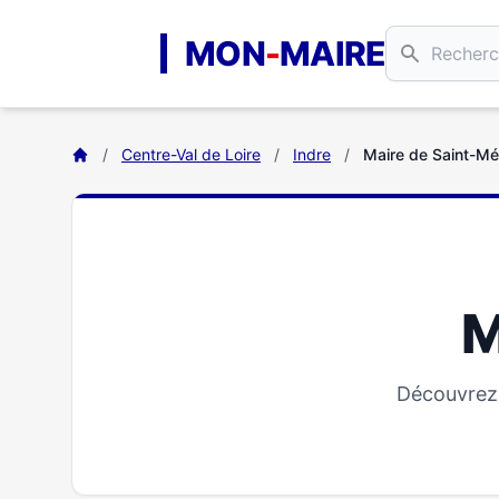
Aller au contenu principal
MON
-
MAIRE
/
Centre-Val de Loire
/
Indre
/
Maire de Saint-M
M
Découvrez 