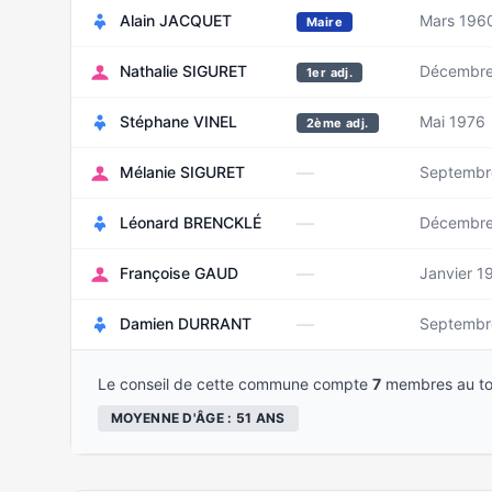
Alain JACQUET
Mars 196
Maire
Nathalie SIGURET
Décembre
1er adj.
Stéphane VINEL
Mai 1976
2ème adj.
—
Mélanie SIGURET
Septembr
—
Léonard BRENCKLÉ
Décembre
—
Françoise GAUD
Janvier 1
—
Damien DURRANT
Septembr
Le conseil de cette commune compte
7
membres au to
MOYENNE D'ÂGE : 51 ANS