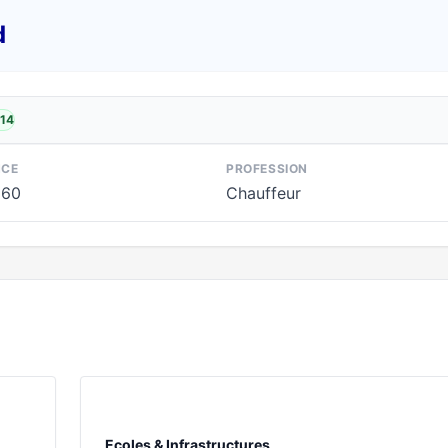
d
014
NCE
PROFESSION
960
Chauffeur
Ecoles & Infrastructures