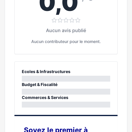
0,0
Aucun avis publié
Aucun contributeur pour le moment.
Ecoles & Infrastructures
0%
Budget & Fiscalité
0%
Commerces & Services
0%
Soyez le premier à