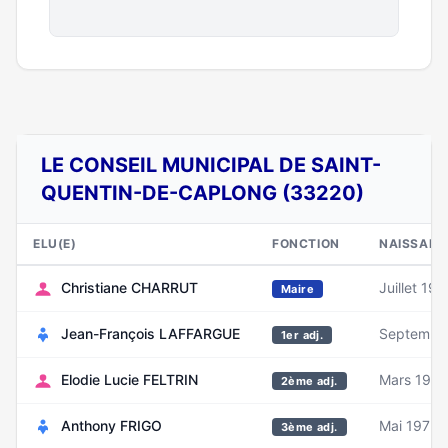
LE CONSEIL MUNICIPAL DE SAINT-
QUENTIN-DE-CAPLONG (33220)
ELU(E)
FONCTION
NAISSANC
Christiane CHARRUT
Juillet 196
Maire
Jean-François LAFFARGUE
Septembr
1er adj.
Elodie Lucie FELTRIN
Mars 199
2ème adj.
Anthony FRIGO
Mai 1973
3ème adj.