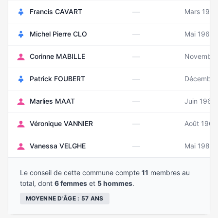
—
Francis CAVART
Mars 195
—
Michel Pierre CLO
Mai 1961
—
Corinne MABILLE
Novembre
—
Patrick FOUBERT
Décembre
—
Marlies MAAT
Juin 1963
—
Véronique VANNIER
Août 1965
—
Vanessa VELGHE
Mai 1984
Le conseil de cette commune compte
11
membres au
total, dont
6 femmes
et
5 hommes
.
MOYENNE D'ÂGE : 57 ANS