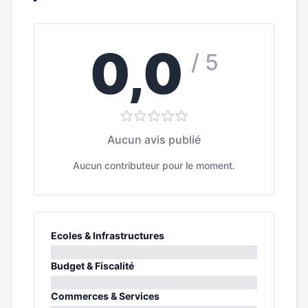
0,0
/ 5
Aucun avis publié
Aucun contributeur pour le moment.
Ecoles & Infrastructures
0%
Budget & Fiscalité
0%
Commerces & Services