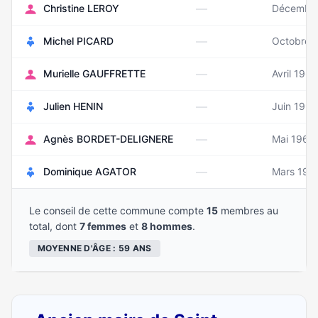
—
Christine LEROY
Décembre
—
Michel PICARD
Octobre 
—
Murielle GAUFFRETTE
Avril 1963
—
Julien HENIN
Juin 1992
—
Agnès BORDET-DELIGNERE
Mai 1964
—
Dominique AGATOR
Mars 195
Le conseil de cette commune compte
15
membres au
total, dont
7 femmes
et
8 hommes
.
MOYENNE D'ÂGE : 59 ANS