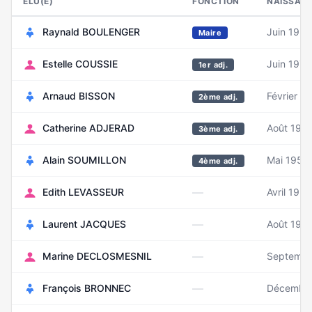
ELU(E)
FONCTION
NAISSAN
Raynald BOULENGER
Juin 1954
Maire
Estelle COUSSIE
Juin 1978
1er adj.
Arnaud BISSON
Février 1
2ème adj.
Catherine ADJERAD
Août 196
3ème adj.
Alain SOUMILLON
Mai 1957
4ème adj.
—
Edith LEVASSEUR
Avril 1952
—
Laurent JACQUES
Août 196
—
Marine DECLOSMESNIL
Septembr
—
François BRONNEC
Décembr