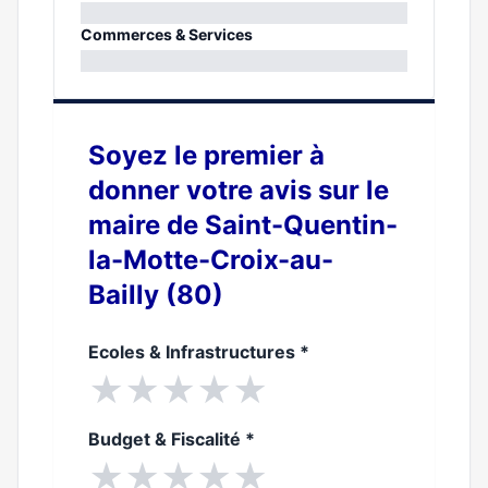
0%
Commerces & Services
0%
Soyez le premier à
donner votre avis sur le
maire de Saint-Quentin-
la-Motte-Croix-au-
Bailly (80)
Ecoles & Infrastructures
*
★
★
★
★
★
Budget & Fiscalité
*
★
★
★
★
★