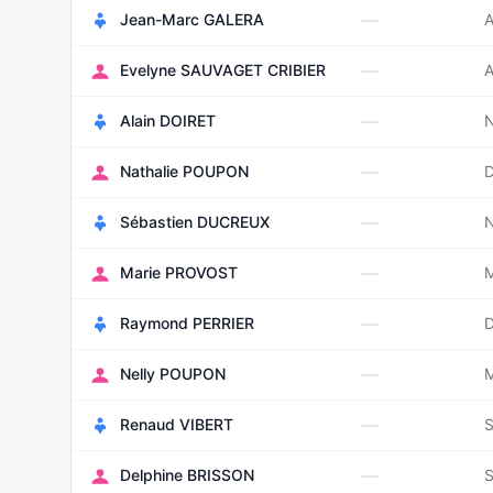
—
Jean-Marc GALERA
A
—
Evelyne SAUVAGET CRIBIER
A
—
Alain DOIRET
—
Nathalie POUPON
—
Sébastien DUCREUX
—
Marie PROVOST
M
—
Raymond PERRIER
—
Nelly POUPON
M
—
Renaud VIBERT
S
—
Delphine BRISSON
S