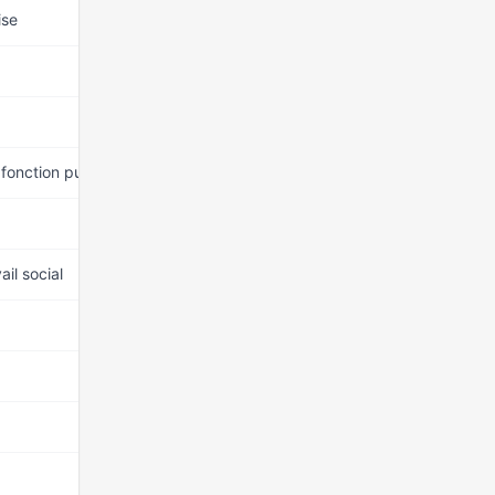
ise
15 mars 2026
15 mars 2026
15 mars 2026
 fonction publique
15 mars 2026
15 mars 2026
ail social
15 mars 2026
15 mars 2026
15 mars 2026
15 mars 2026
15 mars 2026