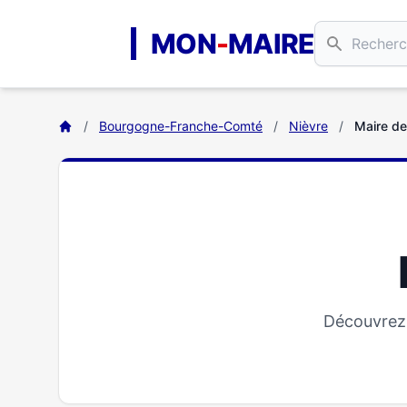
Aller au contenu principal
MON
-
MAIRE
/
Bourgogne-Franche-Comté
/
Nièvre
/
Maire de
Découvrez 