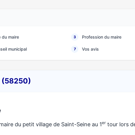
 du maire
Profession du maire
3
seil municipal
Vos avis
7
e (58250)
e
er
maire du petit village de Saint-Seine au 1
tour lors d