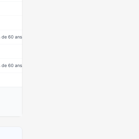
15 mars 2026
15 mars 2026
s de 60 ans)
15 mars 2026
15 mars 2026
s de 60 ans)
15 mars 2026
15 mars 2026