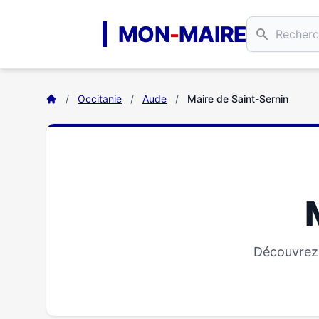
Aller au contenu principal
MON
-
MAIRE
/
Occitanie
/
Aude
/
Maire de Saint-Sernin
Découvrez 