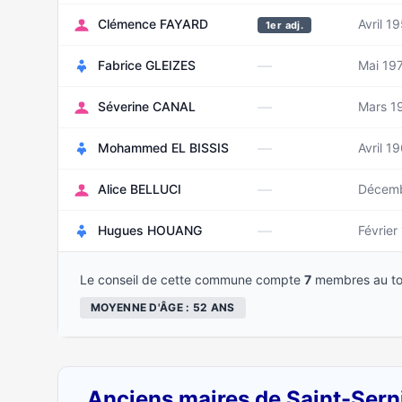
Clémence FAYARD
Avril 1
1er adj.
—
Fabrice GLEIZES
Mai 19
—
Séverine CANAL
Mars 1
—
Mohammed EL BISSIS
Avril 1
—
Alice BELLUCI
Décemb
—
Hugues HOUANG
Février
Le conseil de cette commune compte
7
membres au to
MOYENNE D'ÂGE : 52 ANS
Anciens maires de Saint-Sern