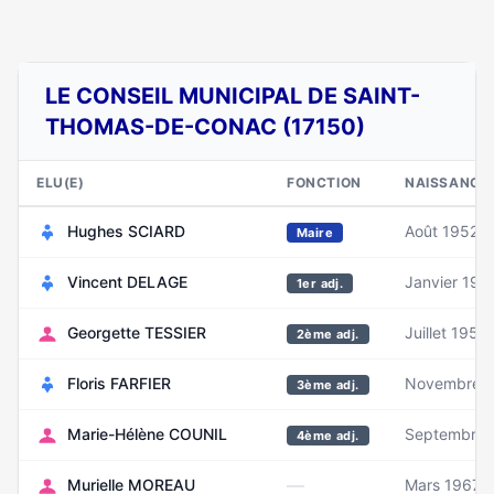
LE CONSEIL MUNICIPAL DE SAINT-
THOMAS-DE-CONAC (17150)
ELU(E)
FONCTION
NAISSANCE
Hughes SCIARD
Août 1952
Maire
Vincent DELAGE
Janvier 197
1er adj.
Georgette TESSIER
Juillet 1953
2ème adj.
Floris FARFIER
Novembre 1
3ème adj.
Marie-Hélène COUNIL
Septembre 
4ème adj.
—
Murielle MOREAU
Mars 1967