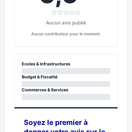
Aucun avis publié
Aucun contributeur pour le moment.
Ecoles & Infrastructures
0%
Budget & Fiscalité
0%
Commerces & Services
0%
Soyez le premier à
donner votre avis sur le