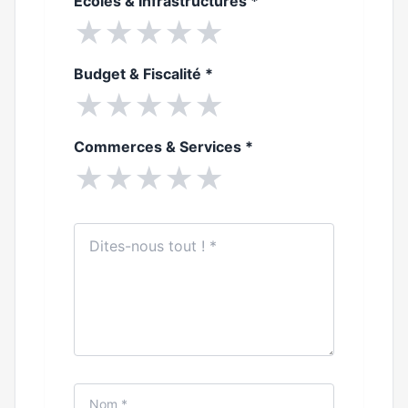
Ecoles & Infrastructures
*
★
★
★
★
★
Budget & Fiscalité
*
★
★
★
★
★
Commerces & Services
*
★
★
★
★
★