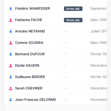
Frédéric MAMESSIER
Septembre 
2ème adj.
Fabienne FACHE
Mars 1965
3ème adj.
—
Antoine NEYRAND
Juillet 1974
—
Corinne SOUDAN
Mars 1969
—
Bertrand DUFOUR
Février 1965
—
Elodie GAUDIN
Décembre 1
—
Guillaume BERGER
Février 1993
—
Sarah CHEVRIER
Décembre 1
—
Jean-Francois DELORME
Novembre 1